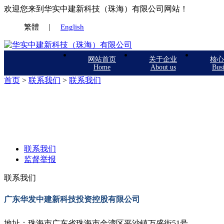
欢迎您来到华实中建新科技（珠海）有限公司网站！
|
繁體
English
网站首页
关于企业
核心
Home
About us
Busi
首页
>
联系我们
>
联系我们
联系我们
联系我们
监督举报
联系我们
广东华发中建新科技投资控股有限公司
地址：珠海市广东省珠海市金湾区平沙镇万盛街51号