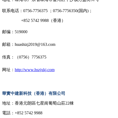
联系电话：0756-7756375 ；0756-7756350(国内)；
+852 5742 9988（香港）
邮编：519000
邮箱：huashizj2019@163.com
传真：（0756）7756375
网址：
http://www.hszjxkj.com
華實中建新科技（香港）有限公司
地址：香港元朗區七星崗葡萄山莊22棟
電話：+852 5742 9988